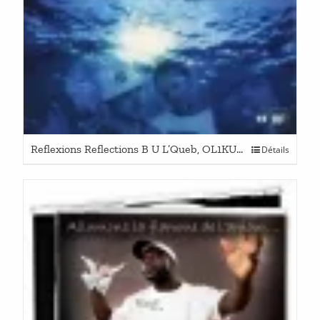
Reflexions Reflections B U L’Queb, OL1KU & H D
Détails