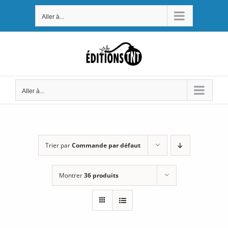
Passer
Aller à...
au
contenu
Aller à...
Trier par
Commande par défaut
Montrer
36 produits