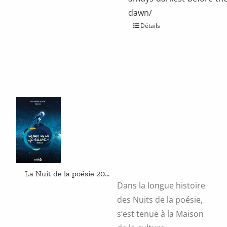
dawn/
Ce
Détails
produit
a
plusieurs
variations.
Les
options
peuvent
être
choisies
sur
la
page
du
produit
La Nuit de la poésie 2020+3
Dans la longue histoire
des Nuits de la poésie,
s’est tenue à la Maison