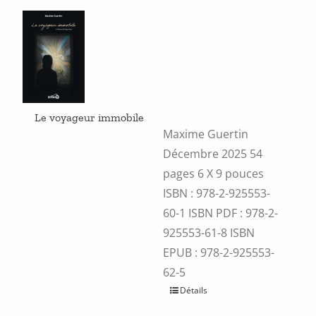
peuvent
être
choisies
sur
la
page
du
produit
Le voyageur immobile
Maxime Guertin
Décembre 2025 54
pages 6 X 9 pouces
ISBN : 978-2-925553-
60-1
ISBN PDF :
978-2-
925553-61-8
ISBN
EPUB :
978-2-925553-
62-5
Ce
Détails
produit