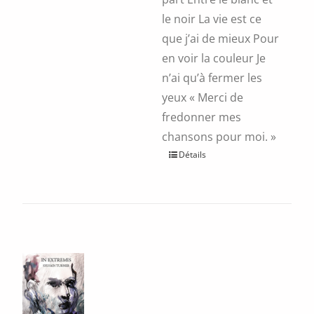
le noir La vie est ce
que j’ai de mieux Pour
en voir la couleur Je
n’ai qu’à fermer les
yeux « Merci de
fredonner mes
chansons pour moi. »
Ce
Détails
produit
a
plusieurs
variations.
Les
options
peuvent
être
choisies
sur