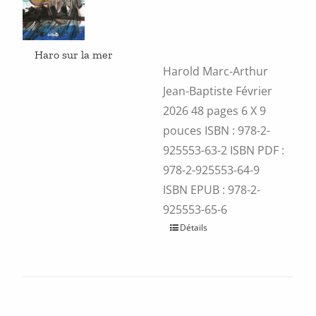
la
page
du
produit
Haro sur la mer
Harold Marc-Arthur
Jean-Baptiste Février
2026 48 pages 6 X 9
pouces ISBN :
978-2-
925553-63-2
ISBN PDF :
978-2-925553-64-9
ISBN EPUB :
978-2-
925553-65-6
Ce
Détails
produit
a
plusieurs
variations.
Les
options