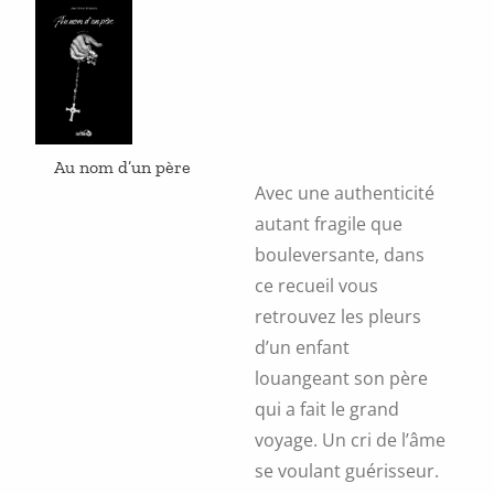
Au nom d’un père
Avec une authenticité
autant fragile que
bouleversante, dans
ce recueil vous
retrouvez les pleurs
d’un enfant
louangeant son père
qui a fait le grand
voyage. Un cri de l’âme
se voulant guérisseur.