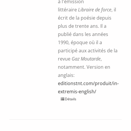
à l'émission
littéraire
Libraire de force
, il
écrit de la poésie depuis
plus de trente ans. Il a
publié dans les années
1990, époque où il a
participé aux activités de la
revue
Gaz Moutarde
,
notamment. Version en
anglais:
editionstnt.com/produit/in-
extremis-english/
Ce
Détails
produit
a
plusieurs
variations.
Les