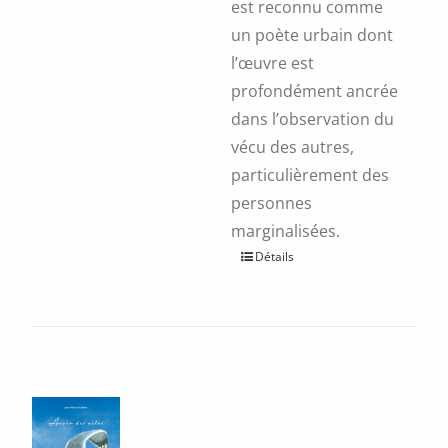
est reconnu comme
un poète urbain dont
l’œuvre est
profondément ancrée
dans l’observation du
vécu des autres,
particulièrement des
personnes
marginalisées.
Ce
Détails
produit
a
plusieurs
variations.
Les
options
peuvent
être
choisies