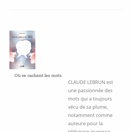
a
plusieurs
variations.
Les
options
peuvent
être
choisies
sur
la
page
du
produit
Où se cachent les mots
CLAUDE LEBRUN est
une passionnée des
mots qui a toujours
vécu de sa plume,
notamment comme
auteure pour la
télévision jeunesse