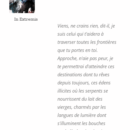
la
page
du
produit
In Extremis
Viens, ne crains rien, dit-il, je
suis celui qui t'aidera à
traverser toutes les frontières
que tu portes en toi.
Approche, n'aie pas peur, je
te permettrai d'atteindre ces
destinations dont tu rêves
depuis toujours, ces édens
illicites où les serpents se
nourrissent du lait des
vierges, charmés par les
langues de lumière dont
s'illuminent les bouches