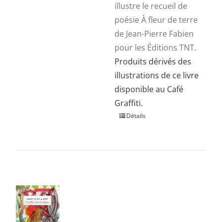
illustre le recueil de
poésie À fleur de terre
de Jean-Pierre Fabien
pour les Éditions TNT.
Produits dérivés des
illustrations de ce livre
disponible au Café
Graffiti.
Ce
Détails
produit
a
plusieurs
variations.
Les
options
peuvent
être
choisies
sur