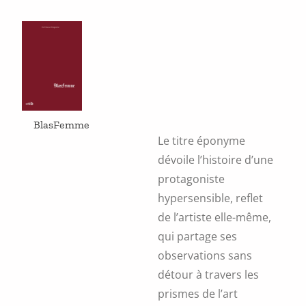
options
peuvent
être
choisies
sur
la
page
du
produit
BlasFemme
Le titre éponyme
dévoile l’histoire d’une
protagoniste
hypersensible, reflet
de l’artiste elle-même,
qui partage ses
observations sans
détour à travers les
prismes de l’art