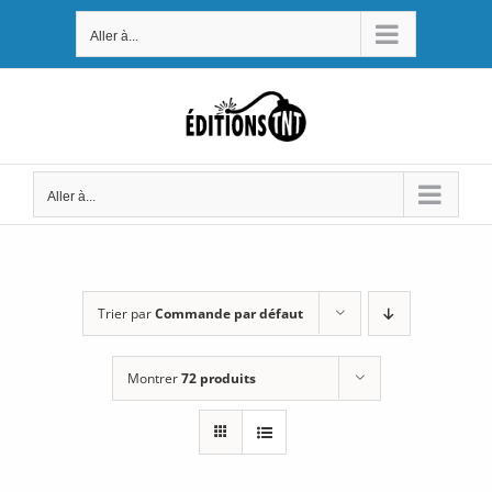
Passer
Aller à...
au
contenu
Aller à...
Trier par
Commande par défaut
Montrer
72 produits