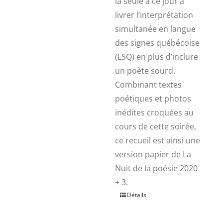
la seule à ce jour à
livrer l’interprétation
simultanée en langue
des signes québécoise
(LSQ) en plus d’inclure
un poète sourd.
Combinant textes
poétiques et photos
inédites croquées au
cours de cette soirée,
ce recueil est ainsi une
version papier de La
Nuit de la poésie 2020
+ 3.
Ce
Détails
produit
a